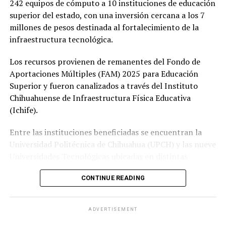
242 equipos de cómputo a 10 instituciones de educación
superior del estado, con una inversión cercana a los 7
millones de pesos destinada al fortalecimiento de la
infraestructura tecnológica.
Los recursos provienen de remanentes del Fondo de
Aportaciones Múltiples (FAM) 2025 para Educación
Superior y fueron canalizados a través del Instituto
Chihuahuense de Infraestructura Física Educativa
(Ichife).
Entre las instituciones beneficiadas se encuentran la
Universidad Politécnica de Chihuahua (UPCH) y las nueve
Universidades Tecnológicas ubicadas en distintas
regiones de la entidad.
CONTINUE READING
Durante la entrega, el titular de la SEyD, Francisco Hugo
Gutiérrez Dávila, reconoció el trabajo del director
ADVERTISEMENT
general del Ichife, Luis Iván Ortega Ornelas, así como el