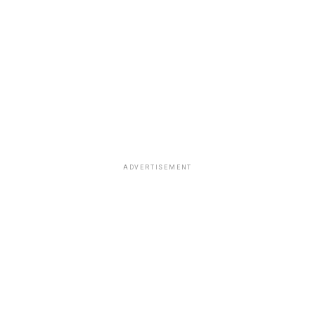
detalles sobre el estado actual del proceso legal.
ADVERTISEMENT