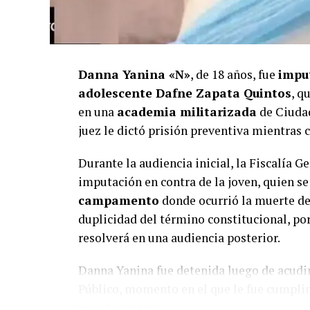
Danna Yanina «N»
, de 18 años, fue
impu
adolescente Dafne Zapata Quintos
, q
en una
academia militarizada
de Ciuda
juez le dictó prisión preventiva mientras 
Durante la audiencia inicial, la Fiscalía 
imputación en contra de la joven, quien
campamento
donde ocurrió la muerte de 
duplicidad del término constitucional, por
resolverá en una audiencia posterior.
Danna Yanina fue detenida luego de acudir
Público, momento en el que le fue cumpli
juez de control.