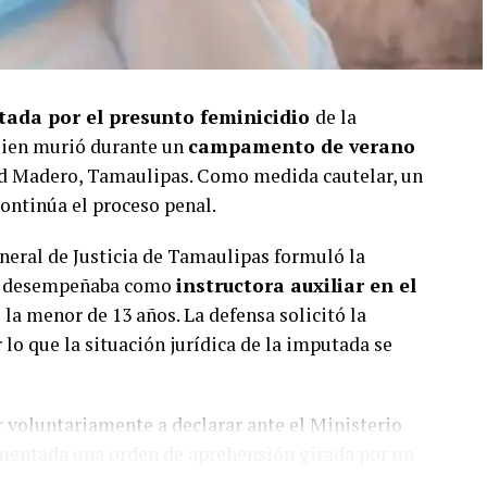
tada por el presunto feminicidio
de la
uien murió durante un
campamento de verano
d Madero, Tamaulipas. Como medida cautelar, un
continúa el proceso penal.
General de Justicia de Tamaulipas formuló la
 se desempeñaba como
instructora auxiliar en el
la menor de 13 años. La defensa solicitó la
 lo que la situación jurídica de la imputada se
 voluntariamente a declarar ante el Ministerio
mentada una orden de aprehensión girada por un