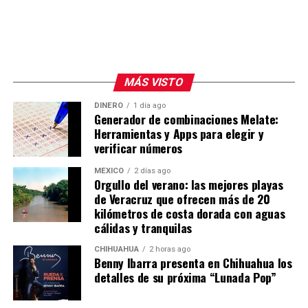
crisis de histeria por para médicos de este lugar, debido a
que presenciaron los hechos y,bueno,reportaron a las
autoridades correspondientes”, señalaron.
El reportero Agustín Martínez de
Telediario
comentó
MÁS VISTO
que
Jhon Echeverry
,
esposo de Karely,
habría sido
DINERO
1 día ago
golpeado con las cachas de una pistola en la cabeza.
Generador de combinaciones Melate:
Herramientas y Apps para elegir y
Se detalló que elementos policiales estarían en la zona
verificar números
realizando las indagatorias correspondientes.
MÉXICO
2 días ago
Orgullo del verano: las mejores playas
de Veracruz que ofrecen más de 20
kilómetros de costa dorada con aguas
cálidas y tranquilas
CHIHUAHUA
2 horas ago
Benny Ibarra presenta en Chihuahua los
detalles de su próxima “Lunada Pop”