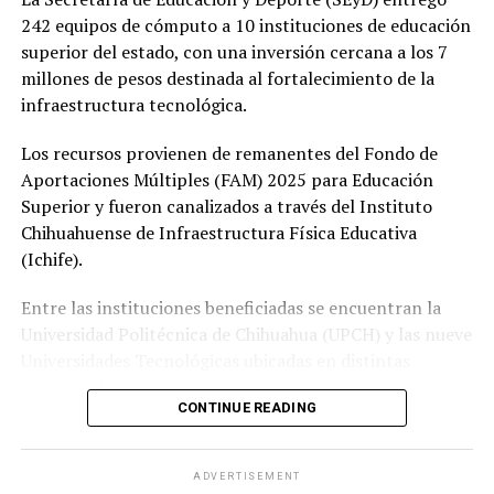
242 equipos de cómputo a 10 instituciones de educación
superior del estado, con una inversión cercana a los 7
millones de pesos destinada al fortalecimiento de la
infraestructura tecnológica.
Los recursos provienen de remanentes del Fondo de
Aportaciones Múltiples (FAM) 2025 para Educación
Superior y fueron canalizados a través del Instituto
Chihuahuense de Infraestructura Física Educativa
(Ichife).
Entre las instituciones beneficiadas se encuentran la
Universidad Politécnica de Chihuahua (UPCH) y las nueve
Universidades Tecnológicas ubicadas en distintas
regiones de la entidad.
CONTINUE READING
Durante la entrega, el titular de la SEyD, Francisco Hugo
Gutiérrez Dávila, reconoció el trabajo del director
ADVERTISEMENT
general del Ichife, Luis Iván Ortega Ornelas, así como el