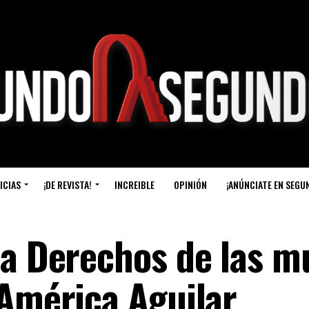
ICIAS
¡DE REVISTA!
INCREIBLE
OPINIÓN
¡ANÚNCIATE EN SEGU
 a Derechos de las m
 América Aguilar