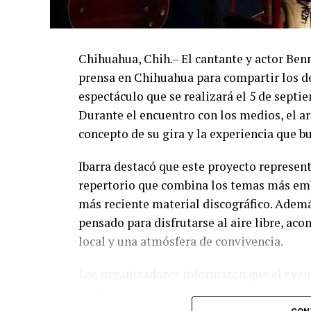
Chihuahua, Chih.– El cantante y actor Ben
prensa en Chihuahua para compartir los de
espectáculo que se realizará el 5 de septi
Durante el encuentro con los medios, el art
concepto de su gira y la experiencia que b
Ibarra destacó que este proyecto represent
repertorio que combina los temas más emb
más reciente material discográfico. Ademá
pensado para disfrutarse al aire libre, a
local y una atmósfera de convivencia.
Los organizadores informaron que el event
chihuahuenses como parte de la programac