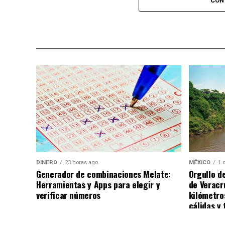
diversas experiencias para los asistentes.
CON
adquirir sus boletos con anticipación y f
esperadas del calendario musical en la ciu
Nota: Al concluir sus actividades, Benny Ib
ciudad de Chihuahua, degustando diversos 
DINERO
23 horas ago
MÉXICO
1 
Generador de combinaciones Melate:
Orgullo d
Herramientas y Apps para elegir y
de Veracr
verificar números
kilómetro
cálidas y 