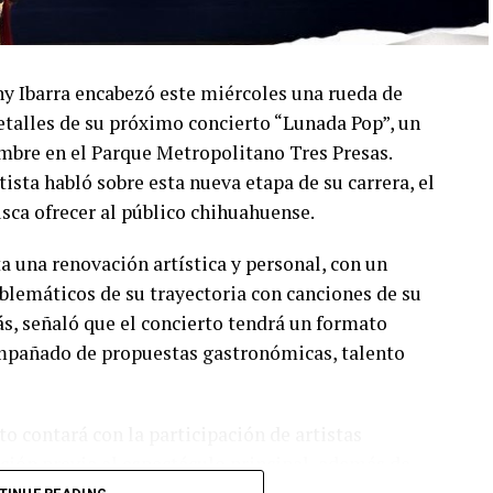
ny Ibarra encabezó este miércoles una rueda de
talles de su próximo concierto “Lunada Pop”, un
embre en el Parque Metropolitano Tres Presas.
ista habló sobre esta nueva etapa de su carrera, el
usca ofrecer al público chihuahuense.
a una renovación artística y personal, con un
lemáticos de su trayectoria con canciones de su
s, señaló que el concierto tendrá un formato
compañado de propuestas gastronómicas, talento
o contará con la participación de artistas
ión previa al espectáculo principal, además de