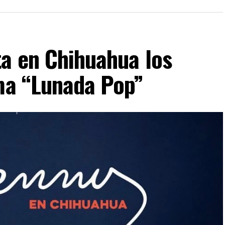
ta en Chihuahua los
ima “Lunada Pop”