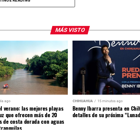
 También reiteraron la invitación al público para
TINUE READING
ormar parte de una de las presentaciones más
dad.
MÁS VISTO
arra fue visto en el restaurante Aire Liebre, en la
platillos en compañía de su equipo de trabajo.
día ago
CHIHUAHUA
15 minutos ago
el verano: las mejores playas
Benny Ibarra presenta en Chi
uz que ofrecen más de 20
detalles de su próxima “Luna
s de costa dorada con aguas
tranquilas