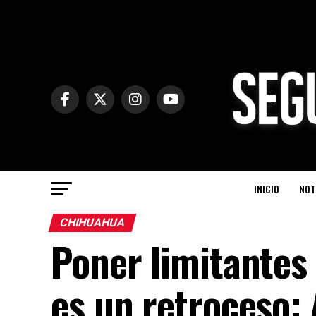
INICIO
NOT
CHIHUAHUA
Poner limitantes
es un retroceso: