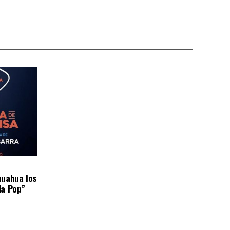
huahua los
da Pop”