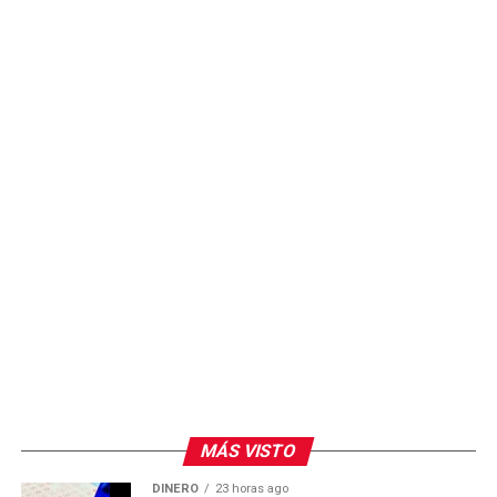
exhortó a los productores a mantenerse informados a
través de los canales oficiales y colaborar con las
campañas de vigilancia para fortalecer el cerco sanitario
en el estado.
MÁS VISTO
DINERO
23 horas ago