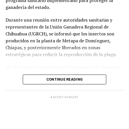
programa sanitario implementado para proteger la
ganadería del estado.
Durante una reunión entre autoridades sanitarias y
representantes de la Unión Ganadera Regional de
Chihuahua (UGRCH), se informó que los insectos son
producidos en la planta de Metapa de Domínguez,
Chiapas, y posteriormente liberados en zonas
estratégicas para reducir la reproducción de la plaga.
En el encuentro participaron funcionarios de Senasica,
quienes explicaron que, además de la liberación de
CONTINUE READING
moscas estériles, es indispensable mantener una
vigilancia permanente en los ranchos y reportar
oportunamente cualquier caso sospechoso, ya que la
ADVERTISEMENT
detección temprana es clave para evitar nuevos brotes.
La técnica consiste en liberar machos estériles que se
aparean con las hembras del gusano barrenador sin
generar descendencia. Con el paso del tiempo, la