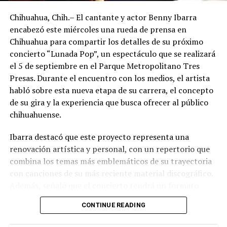
Chihuahua, Chih.– El cantante y actor Benny Ibarra
encabezó este miércoles una rueda de prensa en
Chihuahua para compartir los detalles de su próximo
concierto “Lunada Pop”, un espectáculo que se realizará
el 5 de septiembre en el Parque Metropolitano Tres
Presas. Durante el encuentro con los medios, el artista
habló sobre esta nueva etapa de su carrera, el concepto
de su gira y la experiencia que busca ofrecer al público
chihuahuense.
Ibarra destacó que este proyecto representa una
renovación artística y personal, con un repertorio que
combina los temas más emblemáticos de su trayectoria
con canciones de su más reciente material discográfico.
Además, señaló que el concierto tendrá un formato
pensado para disfrutarse al aire libre, acompañado de
CONTINUE READING
propuestas gastronómicas, talento local y una
atmósfera de convivencia.