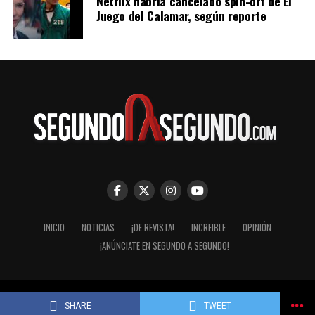
Netflix habría cancelado spin-off de El
Juego del Calamar, según reporte
INICIO
NOTICIAS
¡DE REVISTA!
INCREIBLE
OPINIÓN
¡ANÚNCIATE EN SEGUNDO A SEGUNDO!
© Segundo a Segundo 2007-2026. ImaginaZion Comunicaciones.
SHARE
TWEET