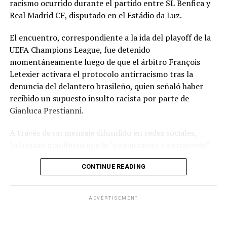
racismo ocurrido durante el partido entre SL Benfica y
Real Madrid CF, disputado en el Estádio da Luz.
El encuentro, correspondiente a la ida del playoff de la
UEFA Champions League, fue detenido
momentáneamente luego de que el árbitro François
Letexier activara el protocolo antirracismo tras la
denuncia del delantero brasileño, quien señaló haber
recibido un supuesto insulto racista por parte de
Gianluca Prestianni.
A través de un mensaje difundido en redes sociales,
Infantino manifestó que le “conmocionó y entristeció”
el presunto incidente y afirmó que no hay lugar para el
CONTINUE READING
racismo en el futbol ni en la sociedad. Señaló que es
necesario que las partes correspondientes tomen
medidas y que se investiguen los hechos para exigir
ADVERTISEMENT
responsabilidades.