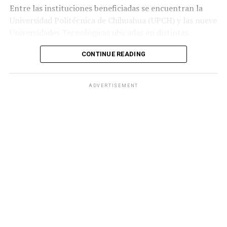
Entre las instituciones beneficiadas se encuentran la
Universidad Politécnica de Chihuahua (UPCH) y las nueve
Universidades Tecnológicas ubicadas en distintas
regiones de la entidad.
CONTINUE READING
Durante la entrega, el titular de la SEyD, Francisco Hugo
Gutiérrez Dávila, reconoció el trabajo del director
ADVERTISEMENT
general del Ichife, Luis Iván Ortega Ornelas, así como el
esfuerzo del personal del organismo para mantener en
condiciones adecuadas la infraestructura educativa del
estado.
El funcionario destacó la importancia de planear y
ejercer de manera responsable los recursos públicos
ante los retos que representan los avances tecnológicos
y las necesidades del mercado laboral.
«Fortalecer la infraestructura nos permite ofrecer
herramientas tecnológicas de vanguardia, mejorar los