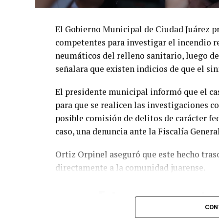
El Gobierno Municipal de Ciudad Juárez p
competentes para investigar el incendio r
neumáticos del relleno sanitario, luego de
señalara que existen indicios de que el si
El presidente municipal informó que el cas
para que se realicen las investigaciones c
posible comisión de delitos de carácter fed
caso, una denuncia ante la Fiscalía General
Ortiz Orpinel aseguró que este hecho tras
directamente a la comunidad juarense.
«Esto ya no es un ata
administración munici
CON