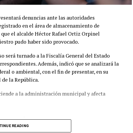
resentará denuncias ante las autoridades
egistrado en el área de almacenamiento de
 que el alcalde Héctor Rafael Ortiz Orpinel
niestro pudo haber sido provocado.
o será turnado a la Fiscalía General del Estado
orrespondientes. Además, indicó que se analizará la
eral o ambiental, con el fin de presentar, en su
 de la República.
ciende a la administración municipal y afecta
que contra una
pal; es un ataque contra
TINUE READING