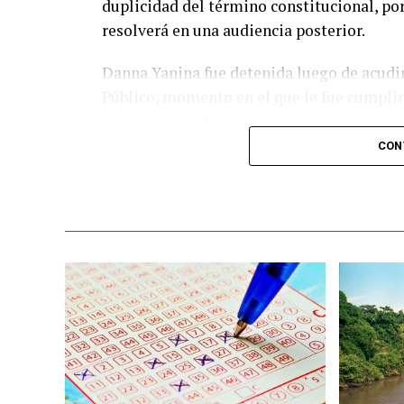
duplicidad del término constitucional, por
resolverá en una audiencia posterior.
Danna Yanina fue detenida luego de acudir
Público, momento en el que le fue cumpli
juez de control.
CON
El caso es investigado bajo el protocolo d
ocurrida durante su estancia en la
Academ
la menor sostiene que fue
víctima de ma
presuntamente involucradas en los hechos
La muerte de Dafne provocó el cierre de la
presidenta Claudia Sheinbaum a solicitar 
militarizada en Tamaulipas, al precisar q
Secretaría de la Defensa Nacional.