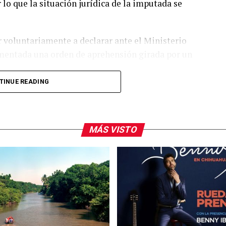
 lo que la situación jurídica de la imputada se
 voluntariamente a declarar ante el Ministerio
mentada una orden de aprehensión girada por un
TINUE READING
e feminicidio tras la muerte de Dafne Zapata,
ia Militarizada Marina Doenitz
. La familia de
ltrato
y exige que se investigue a más personas
MÁS VISTO
.
 academia por parte de las autoridades y llevó a la
una revisión de los centros de educación
ue dichas instituciones no dependen de la