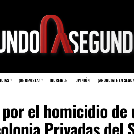
ICIAS
¡DE REVISTA!
INCREIBLE
OPINIÓN
¡ANÚNCIATE EN SEGU
 por el homicidio de
olonia Privadas del 