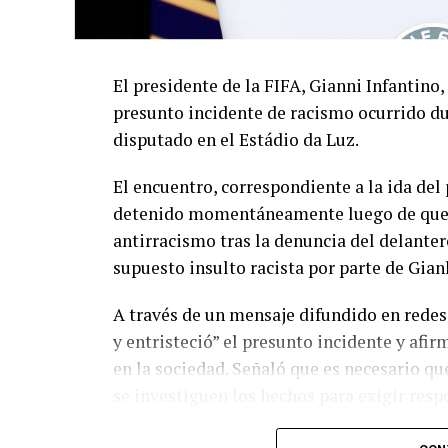
El presidente de la FIFA, Gianni Infantino,
presunto incidente de racismo ocurrido du
disputado en el Estádio da Luz.
El encuentro, correspondiente a la ida de
detenido momentáneamente luego de que el
antirracismo tras la denuncia del delanter
supuesto insulto racista por parte de Gian
A través de un mensaje difundido en redes
y entristeció” el presunto incidente y afir
en la sociedad. Señaló que es necesario q
se investiguen los hechos para exigir resp
El dirigente también reconoció la actuació