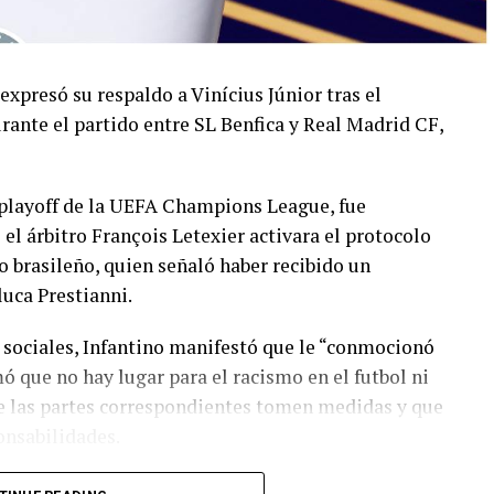
 expresó su respaldo a Vinícius Júnior tras el
rante el partido entre SL Benfica y Real Madrid CF,
l playoff de la UEFA Champions League, fue
 árbitro François Letexier activara el protocolo
o brasileño, quien señaló haber recibido un
luca Prestianni.
 sociales, Infantino manifestó que le “conmocionó
mó que no hay lugar para el racismo en el futbol ni
ue las partes correspondientes tomen medidas y que
onsabilidades.
n del árbitro Letexier por activar el protocolo