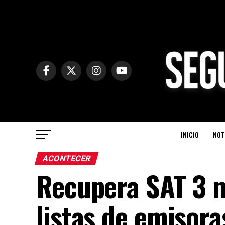
INICIO
NOT
ACONTECER
Recupera SAT 3 m
listas de emisora