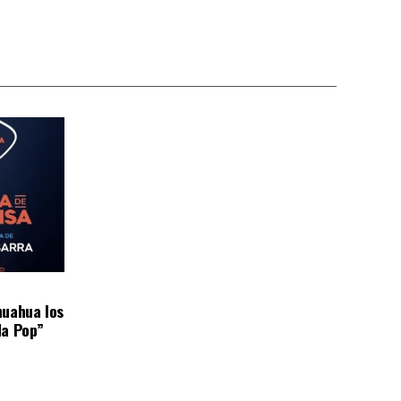
huahua los
da Pop”