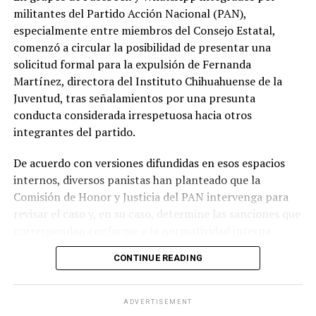
militantes del Partido Acción Nacional (PAN),
especialmente entre miembros del Consejo Estatal,
comenzó a circular la posibilidad de presentar una
solicitud formal para la expulsión de Fernanda
Martínez, directora del Instituto Chihuahuense de la
Juventud, tras señalamientos por una presunta
conducta considerada irrespetuosa hacia otros
integrantes del partido.
De acuerdo con versiones difundidas en esos espacios
internos, diversos panistas han planteado que la
Comisión de Honor y Justicia del PAN intervenga para
revisar el caso y, en su caso, determine las sanciones que
correspondan conforme a la normatividad interna.
CONTINUE READING
Entre los argumentos expuestos por los militantes se
encuentra que el reglamento del partido contempla
medidas disciplinarias para conductas que atenten
ADVERTISEMENT
contra el respeto, la disciplina y la convivencia entre sus