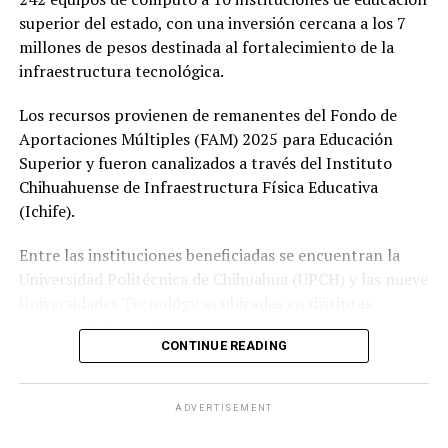
superior del estado, con una inversión cercana a los 7
millones de pesos destinada al fortalecimiento de la
infraestructura tecnológica.
Los recursos provienen de remanentes del Fondo de
Aportaciones Múltiples (FAM) 2025 para Educación
Superior y fueron canalizados a través del Instituto
Chihuahuense de Infraestructura Física Educativa
(Ichife).
Entre las instituciones beneficiadas se encuentran la
Universidad Politécnica de Chihuahua (UPCH) y las nueve
Universidades Tecnológicas ubicadas en distintas
regiones de la entidad.
CONTINUE READING
Durante la entrega, el titular de la SEyD, Francisco Hugo
Gutiérrez Dávila, reconoció el trabajo del director
ADVERTISEMENT
general del Ichife, Luis Iván Ortega Ornelas, así como el
esfuerzo del personal del organismo para mantener en