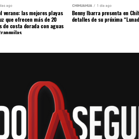
días ago
CHIHUAHUA
1 día ago
ontener el avance del fuego y evitar que las llamas
el verano: las mejores playas
Benny Ibarra presenta en Chi
uz que ofrecen más de 20
detalles de su próxima “Luna
de se almacenan alrededor de 350 mil neumáticos,
s de costa dorada con aguas
r para la ciudad.
tranquilas
el Heroico Cuerpo de Bomberos, la Dirección
las dependencias y empresas que participaron en las
mitió controlar el incendio durante la madrugada
nado.
ipal colaborará con las autoridades encargadas de
s del incendio y fincar responsabilidades, al
friamiento y extinción continúan debido a las
eumáticos.