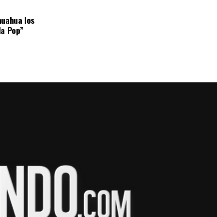
huahua los
da Pop”