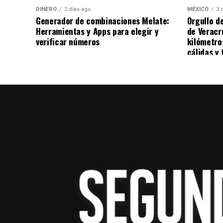
DINERO
2 días ago
MÉXICO
3 
Según el edil, estas medidas permitieron c
Generador de combinaciones Melate:
Orgullo d
Herramientas y Apps para elegir y
de Veracr
alcanzaran la totalidad del depósito, don
verificar números
kilómetro
lo que habría representado un riesgo mayo
cálidas y 
Ortiz Orpinel reconoció la intervención d
General de Protección Civil, así como de 
labores de emergencia, cuya actuación per
y proteger gran parte del material almace
Finalmente, reiteró que el Gobierno Munic
la investigación para determinar las causa
tiempo que informó que los trabajos de en
características de la combustión de los n