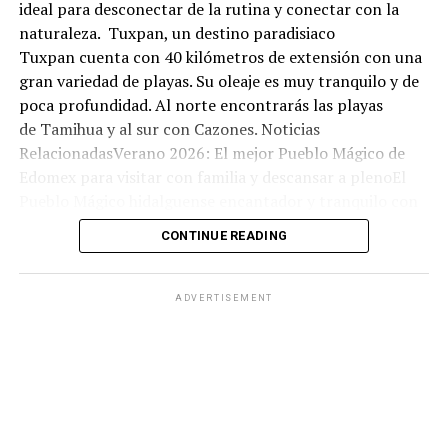
ideal para desconectar de la rutina y conectar con la
naturaleza. Tuxpan, un destino paradisiaco
Tuxpan cuenta con 40 kilómetros de extensión con una
gran variedad de playas. Su oleaje es muy tranquilo y de
poca profundidad. Al norte encontrarás las playas
de Tamihua y al sur con Cazones. Noticias
RelacionadasVerano 2026: El mejor Pueblo Mágico de
Edomex para visitar con familia y descansar a plenoEl
Pueblo Mágico hidalguense encantador y tranquilo con
olor a bosque: ideal para una escapada económica este
CONTINUE READING
fin de semanaEl bello Pueblo Mágico en Hidalgo con
arquitectura antigua, aguas termales y manantiales:
ideal para visitar este domingo 07 de junioNadar no es la
ADVERTISEMENT
única actividad que puedes hacer ya que hay varias
opciones de entretenimiento. Puedes
también encontrarte con playas vírgenes donde la
presencia de personas es mínima.
La zona playera se encuentra a aproximadamente 25
minutos del centro de Tuxpan. La entrada principal es