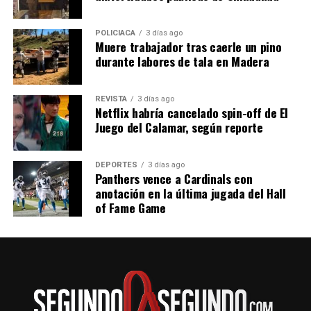
día:
5:25 de la mañana
7:45 de la mañana
POLICIACA
3 días ago
Muere trabajador tras caerle un pino
11:30 de la noche
durante labores de tala en Madera
En transporte público tardarás aproximadamente
cuatro horas con 50 minutos. El costo del boleto por el
viaje sencillo desde Pachuca a Tuxpan por la Línea
REVISTA
3 días ago
Netflix habría cancelado spin-off de El
Futura es de 564 pesos para los horarios de 5:25 de la
Juego del Calamar, según reporte
mañana y 11:30 de la noche.
DEPORTES
3 días ago
Panthers vence a Cardinals con
anotación en la última jugada del Hall
of Fame Game