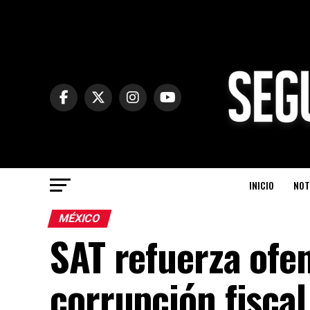
INICIO
NOT
MÉXICO
SAT refuerza ofen
corrupción fisca