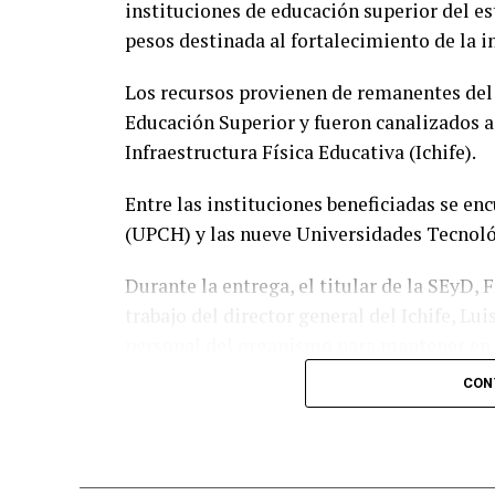
instituciones de educación superior del es
pesos destinada al fortalecimiento de la i
Los recursos provienen de remanentes del
Educación Superior y fueron canalizados a
Infraestructura Física Educativa (Ichife).
Entre las instituciones beneficiadas se e
(UPCH) y las nueve Universidades Tecnológ
Durante la entrega, el titular de la SEyD,
trabajo del director general del Ichife, Lu
personal del organismo para mantener en 
educativa del estado.
CON
El funcionario destacó la importancia de p
recursos públicos ante los retos que repre
del mercado laboral.