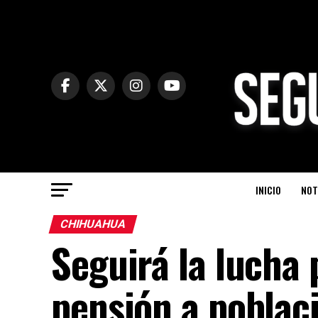
INICIO
NOT
CHIHUAHUA
Seguirá la lucha
pensión a poblac