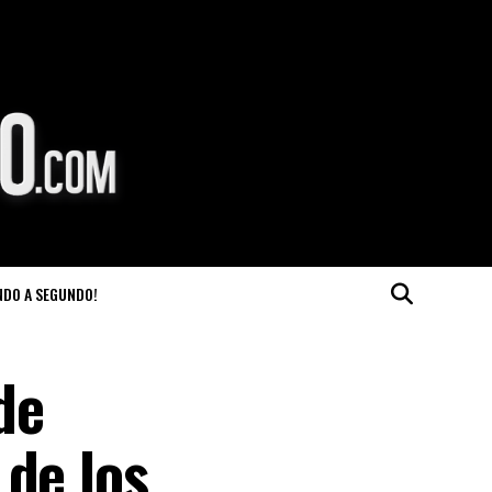
NDO A SEGUNDO!
de
 de los