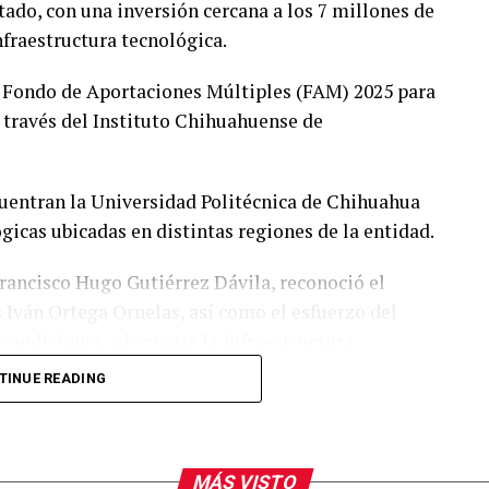
tado, con una inversión cercana a los 7 millones de
nfraestructura tecnológica.
 Fondo de Aportaciones Múltiples (FAM) 2025 para
 través del Instituto Chihuahuense de
ncuentran la Universidad Politécnica de Chihuahua
icas ubicadas en distintas regiones de la entidad.
 Francisco Hugo Gutiérrez Dávila, reconoció el
is Iván Ortega Ornelas, así como el esfuerzo del
condiciones adecuadas la infraestructura
TINUE READING
lanear y ejercer de manera responsable los
sentan los avances tecnológicos y las necesidades
MÁS VISTO