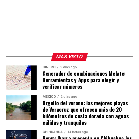
Store, lo que marcará el cierre total del ecosistema Fire
TV a software externo.
MÁS VISTO
DINERO
2 días ago
Generador de combinaciones Melate:
Herramientas y Apps para elegir y
verificar números
MÉXICO
2 días ago
Orgullo del verano: las mejores playas
de Veracruz que ofrecen más de 20
kilómetros de costa dorada con aguas
cálidas y tranquilas
CHIHUAHUA
14 horas ago
Benny Ibarra presenta en Chihuahua los