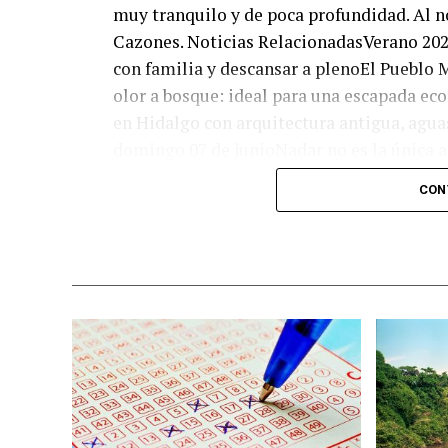
muy tranquilo y de poca profundidad. Al n
Cazones. Noticias RelacionadasVerano 202
con familia y descansar a plenoEl Pueblo 
olor a bosque: ideal para una escapada ec
en Hidalgo con arquitectura antigua, aguas
domingo 07 de junioNadar no es la única a
opciones de entretenimiento. Puedes tamb
CON
presencia de personas es mínima.
La zona playera se encuentra a aproximad
entrada principal es pasando el puente de
vas a encontrar playas más tranquilas y so
flora y fauna del lugar y no dejar basura.
Lo que no puedes dejar de visitar es:
Paseo en lancha por el río Tuxpan
Playa Norte
Playa Sur