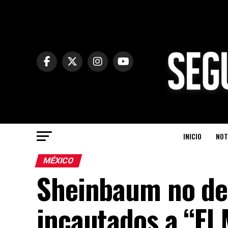
INICIO
NOT
MÉXICO
Sheinbaum no des
incautados a “El