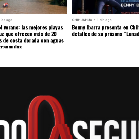
días ago
CHIHUAHUA
1 día ago
n
el verano: las mejores playas
Benny Ibarra presenta en Chi
uz que ofrecen más de 20
detalles de su próxima “Luna
s de costa dorada con aguas
tranquilas
atillos de la cocina huasteca, pescados y mariscos