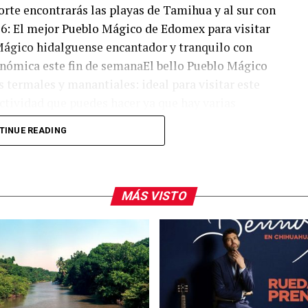
orte encontrarás las playas de Tamihua y al sur con
6: El mejor Pueblo Mágico de Edomex para visitar
Mágico hidalguense encantador y tranquilo con
onómica este fin de semanaEl bello Pueblo Mágico
 termales y manantiales: ideal para visitar este
ctividad que puedes hacer ya que hay varias
ién encontrarte con playas vírgenes donde la
TINUE READING
amente 25 minutos del centro de Tuxpan. La
 Tampamachoco. Entre más te alejes de la entrada,
litarias. Recuerda siempre ser respetuoso con la
MÁS VISTO