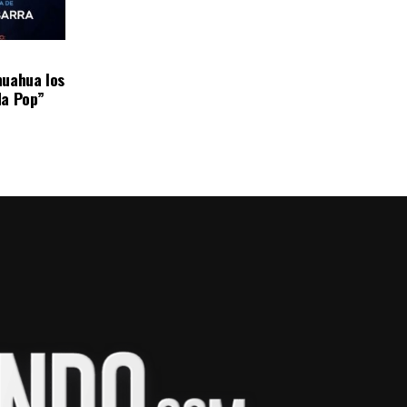
huahua los
da Pop”