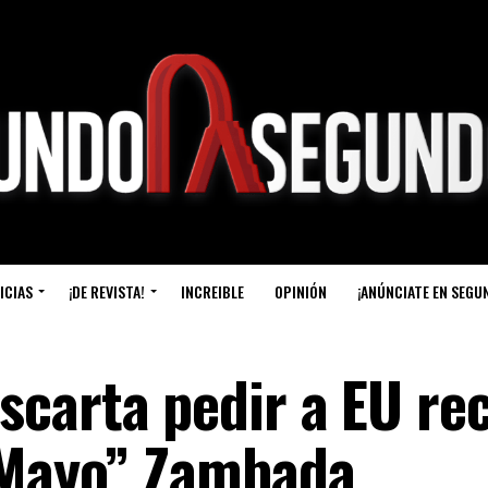
ICIAS
¡DE REVISTA!
INCREIBLE
OPINIÓN
¡ANÚNCIATE EN SEGU
carta pedir a EU re
 Mayo” Zambada