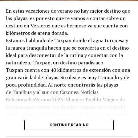
En estas vacaciones de verano no hay mejor destino que
las playas, es por esto que te vamos a contar sobre un
destino en Veracruz que es hermoso ya que cuenta con
kilómetros de arena dorada.
Estamos hablando de Tuxpan donde el agua turquesa y
la marea tranquila hacen que se convierta en el destino
ideal para desconectar de la rutina y conectar con la
naturaleza. Tuxpan, un destino paradisiaco
Tuxpan cuenta con 40 kilómetros de extensión con una
gran variedad de playas. Su oleaje es muy tranquilo y de
poca profundidad. Al norte encontrarás las playas
de Tamihua y al sur con Cazones. Noticias
RelacionadasVerano 2026: El mejor Pueblo Mágico de
Edomex para visitar con familia y descansar a plenoEl
Pueblo Mágico hidalguense encantador y tranquilo con
olor a bosque: ideal para una escapada económica este
CONTINUE READING
fin de semanaEl bello Pueblo Mágico en Hidalgo con
arquitectura antigua, aguas termales y manantiales: