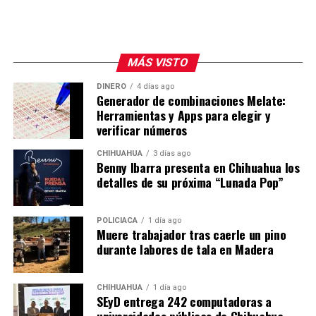
hasta alejarte de la multitud.
¿Cómo llegar a Tuxpan?
Tuxpan se localiza a 217 kilómetros de Pachuca, así que
MÁS VISTO
el trayecto en auto te llevará unas tres horas en
promedio. Si quieres ir en autobús puedes tomar
DINERO
4 días ago
Generador de combinaciones Melate:
un autobús de la Línea Futura, que tiene tres salidas al
Herramientas y Apps para elegir y
día:
verificar números
5:25 de la mañana
7:45 de la mañana
CHIHUAHUA
3 días ago
Benny Ibarra presenta en Chihuahua los
11:30 de la noche
detalles de su próxima “Lunada Pop”
En transporte público tardarás aproximadamente
cuatro horas con 50 minutos. El costo del boleto por el
viaje sencillo desde Pachuca a Tuxpan por la Línea
POLICIACA
1 día ago
Muere trabajador tras caerle un pino
Futura es de 564 pesos para los horarios de 5:25 de la
durante labores de tala en Madera
mañana y 11:30 de la noche.
CHIHUAHUA
1 día ago
SEyD entrega 242 computadoras a