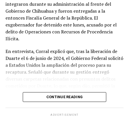
integraron durante su administración al frente del
Gobierno de Chihuahua y fueron entregadas a la
entonces Fiscalía General de la República. El
exgobernador fue detenido este lunes, acusado por el
delito de Operaciones con Recursos de Procedencia
Ilícita.
En entrevista, Corral explicó que, tras la liberación de
Duarte el 6 de junio de 2024, el Gobierno Federal solicitó
a Estados Unidos la ampliación del proceso para su
recaptura. Señaló que durante su gestión entregó
diversas carpetas relacionadas con presuntos delitos
cometidos por Duarte, lo que, según dijo, permitió la
continuidad de las investigaciones y derivó en la orden
CONTINUE READING
judicial.
De acuerdo con información difundida por la FGR, la
ADVERTISEMENT
orden de aprehensión se tramitó el 4 de octubre de
2024. Corral añadió que en los primeros días de