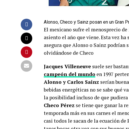
Alonso, Checo y Sainz posan en un Gran P
El mexicano sufre el menosprecio de
asiento el año que viene. Esta vez h
asegura que Alonso o Sainz podrían se
olvidándose de Checo
Jacques Villeneuve
suele ser bastan
campeón del mundo
en 1997 perten
Alonso y Carlos Sainz
serían buenas
bebidas energéticas no se sabe qué va 
la posibilidad incluso de que pudiera 
Checo Pérez
se tiene que ganar la r
temporada más en sus carnes el meno
casi todos le sacan de la ecuación de
tapar bocas otra vez con sus buenos 