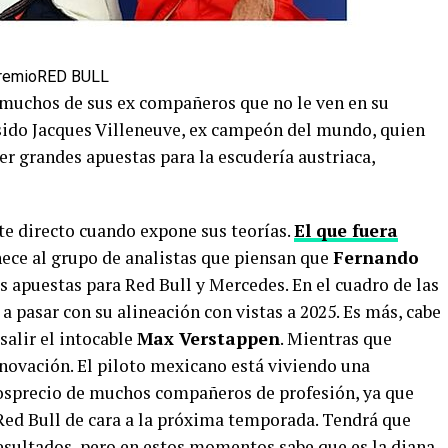
remio
RED BULL
 muchos de sus ex compañeros que no le ven en su
a sido Jacques Villeneuve, ex campeón del mundo, quien
r grandes apuestas para la escudería austriaca,
te directo cuando expone sus teorías.
El que fuera
ece al grupo de analistas que piensan que
Fernando
 apuestas para Red Bull y Mercedes. En el cuadro de las
a pasar con su alineación con vistas a 2025. Es más, cabe
salir el intocable
Max Verstappen
. Mientras que
enovación. El piloto mexicano está viviendo una
sprecio de muchos compañeros de profesión, ya que
 Red Bull de cara a la próxima temporada. Tendrá que
resultados, pero en estos momentos sabe que es la diana