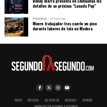
Benny Ibarra presenta en Chihuahua los
detalles de su próxima “Lunada Pop”
POLICIACA
22 horas ago
Muere trabajador tras caerle un pino
durante labores de tala en Madera
INICIO
NOTICIAS
¡DE REVISTA!
INCREIBLE
OPINIÓN
¡ANÚNCIATE EN SEGUNDO A SEGUNDO!