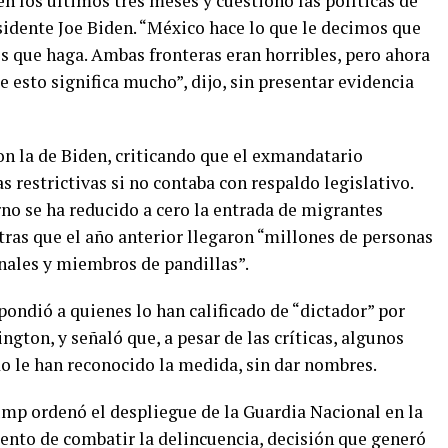
n los últimos tres meses y cuestionó las políticas de
idente Joe Biden. “México hace lo que le decimos que
s que haga. Ambas fronteras eran horribles, pero ahora
e esto significa mucho”, dijo, sin presentar evidencia
on la de Biden, criticando que el exmandatario
 restrictivas si no contaba con respaldo legislativo.
o se ha reducido a cero la entrada de migrantes
as que el año anterior llegaron “millones de personas
inales y miembros de pandillas”.
ondió a quienes lo han calificado de “dictador” por
ngton, y señaló que, a pesar de las críticas, algunos
do le han reconocido la medida, sin dar nombres.
ump ordenó el despliegue de la Guardia Nacional en la
ento de combatir la delincuencia, decisión que generó