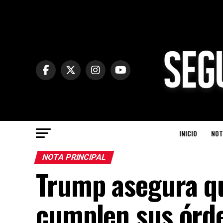
INICIO
NOT
NOTA PRINCIPAL
Trump asegura q
cumplen sus órd