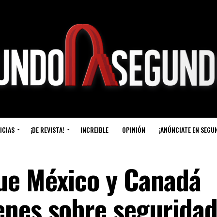
ICIAS
¡DE REVISTA!
INCREIBLE
OPINIÓN
¡ANÚNCIATE EN SEGU
ue México y Canadá
enes sobre segurida