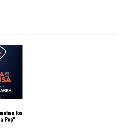
huahua los
da Pop”