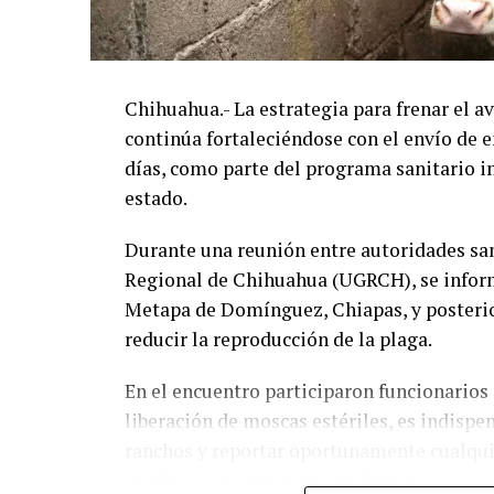
Chihuahua.- La estrategia para frenar el 
continúa fortaleciéndose con el envío de e
días, como parte del programa sanitario 
estado.
Durante una reunión entre autoridades san
Regional de Chihuahua (UGRCH), se inform
Metapa de Domínguez, Chiapas, y posterio
reducir la reproducción de la plaga.
En el encuentro participaron funcionarios
liberación de moscas estériles, es indisp
ranchos y reportar oportunamente cualqui
es clave para evitar nuevos brotes.