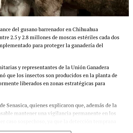
avance del gusano barrenador en Chihuahua
ntre 2.5 y 2.8 millones de moscas estériles cada dos
implementado para proteger la ganadería del
itarias y representantes de la Unión Ganadera
ó que los insectos son producidos en la planta de
rmente liberados en zonas estratégicas para
 de Senasica, quienes explicaron que, además de la
ensable mantener una vigilancia permanente en los
er caso sospechoso, ya que la detección temprana