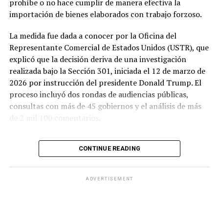
prohíbe o no hace cumplir de manera efectiva la
importación de bienes elaborados con trabajo forzoso.
La medida fue dada a conocer por la Oficina del
Representante Comercial de Estados Unidos (USTR), que
explicó que la decisión deriva de una investigación
realizada bajo la Sección 301, iniciada el 12 de marzo de
2026 por instrucción del presidente Donald Trump. El
proceso incluyó dos rondas de audiencias públicas,
consultas con más de 45 gobiernos y el análisis de más
de 2 mil 100 comentarios.
México forma parte del grupo de países sujetos a un
CONTINUE READING
arancel de 10 por ciento, junto con Argentina,
Bangladesh, Camboya, Canadá, Ecuador, El Salvador,
Guatemala, Honduras, India, Indonesia, Jordania,
ADVERTISEMENT
Malasia, Pakistán, Sri Lanka, Trinidad y Tobago y el
Reino Unido.