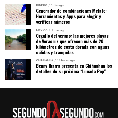
posiciones en materia comercial.
DINERO
1 día ago
Generador de combinaciones Melate:
La presidenta Claudia Sheinbaum informó que este
Herramientas y Apps para elegir y
jueves sostuvo una reunión con Jamieson Greer en
verificar números
Palacio Nacional, donde ambas partes avanzaron en la
revisión del T-MEC y en otros acuerdos bilaterales.
MÉXICO
2 días ago
Orgullo del verano: las mejores playas
de Veracruz que ofrecen más de 20
kilómetros de costa dorada con aguas
cálidas y tranquilas
CHIHUAHUA
12 horas ago
Benny Ibarra presenta en Chihuahua los
detalles de su próxima “Lunada Pop”