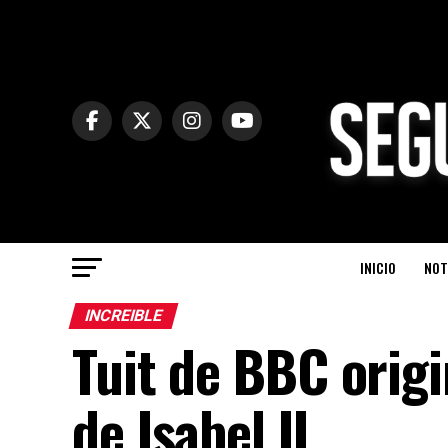
INICIO
NOT
INCREIBLE
Tuit de BBC orig
de Isabel II