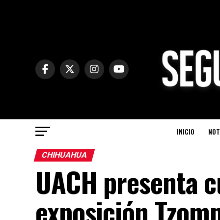
INICIO
NOT
CHIHUAHUA
UACH presenta cu
exposición Tzomp