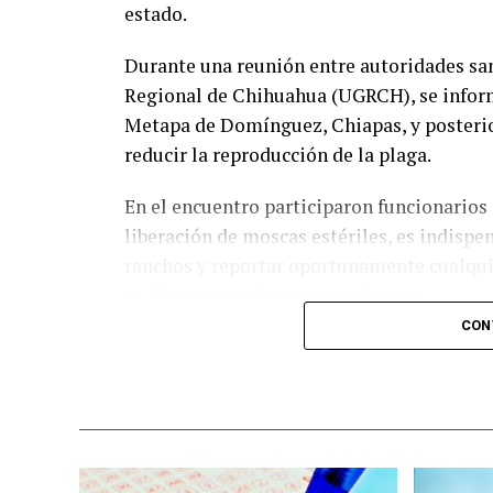
estado.
Durante una reunión entre autoridades san
Regional de Chihuahua (UGRCH), se inform
Metapa de Domínguez, Chiapas, y posterio
reducir la reproducción de la plaga.
En el encuentro participaron funcionarios
liberación de moscas estériles, es indisp
ranchos y reportar oportunamente cualqui
es clave para evitar nuevos brotes.
CON
La técnica consiste en liberar machos est
barrenador sin generar descendencia. Con e
disminuye hasta romper su ciclo reproduc
el control sanitario.
Recientemente fueron liberadas en el mun