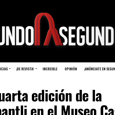
ICIAS
¡DE REVISTA!
INCREIBLE
OPINIÓN
¡ANÚNCIATE EN SEGU
arta edición de la
antli en el Museo Ca