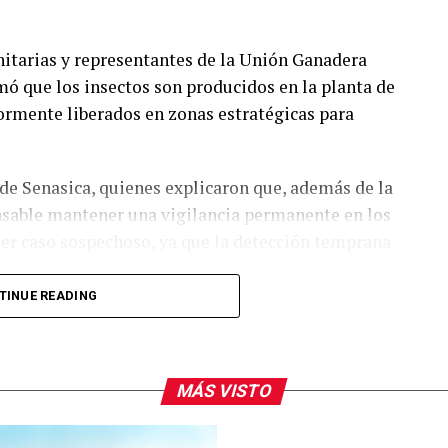
itarias y representantes de la Unión Ganadera
ó que los insectos son producidos en la planta de
rmente liberados en zonas estratégicas para
 de Senasica, quienes explicaron que, además de la
ensable mantener una vigilancia permanente en los
er caso sospechoso, ya que la detección temprana
TINUE READING
ériles que se aparean con las hembras del gusano
l paso del tiempo, la población de la plaga
tivo, un método considerado seguro y eficaz para
MÁS VISTO
icipio de Coronado las primeras moscas estériles