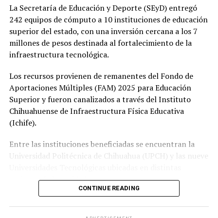
La Secretaría de Educación y Deporte (SEyD) entregó
242 equipos de cómputo a 10 instituciones de educación
superior del estado, con una inversión cercana a los 7
millones de pesos destinada al fortalecimiento de la
infraestructura tecnológica.
Los recursos provienen de remanentes del Fondo de
Aportaciones Múltiples (FAM) 2025 para Educación
Superior y fueron canalizados a través del Instituto
Chihuahuense de Infraestructura Física Educativa
(Ichife).
Entre las instituciones beneficiadas se encuentran la
Universidad Politécnica de Chihuahua (UPCH) y las nueve
Universidades Tecnológicas ubicadas en distintas
regiones de la entidad.
CONTINUE READING
Durante la entrega, el titular de la SEyD, Francisco Hugo
Gutiérrez Dávila, reconoció el trabajo del director