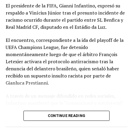
El presidente de la FIFA, Gianni Infantino, expresó su
respaldo a Vinícius Júnior tras el presunto incidente de
racismo ocurrido durante el partido entre SL Benfica y
Real Madrid CF, disputado en el Estádio da Luz.
El encuentro, correspondiente a la ida del playoff de la
UEFA Champions League, fue detenido
momentáneamente luego de que el árbitro François
Letexier activara el protocolo antirracismo tras la
denuncia del delantero brasileño, quien señaló haber
recibido un supuesto insulto racista por parte de
Gianluca Prestianni.
A través de un mensaje difundido en redes sociales,
Infantino manifestó que le “conmocionó y entristeció”
el presunto incidente y afirmó que no hay lugar para el
CONTINUE READING
racismo en el futbol ni en la sociedad. Señaló que es
necesario que las partes correspondientes tomen
medidas y que se investiguen los hechos para exigir