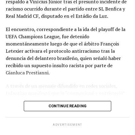
respaldo a Vinícius Júnior tras el presunto incidente de
racismo ocurrido durante el partido entre SL Benfica y
Real Madrid CF, disputado en el Estádio da Luz.
El encuentro, correspondiente a la ida del playoff de la
UEFA Champions League, fue detenido
momentáneamente luego de que el árbitro François
Letexier activara el protocolo antirracismo tras la
denuncia del delantero brasileño, quien señaló haber
recibido un supuesto insulto racista por parte de
Gianluca Prestianni.
A través de un mensaje difundido en redes sociales,
Infantino manifestó que le “conmocionó y entristeció”
el presunto incidente y afirmó que no hay lugar para el
CONTINUE READING
racismo en el futbol ni en la sociedad. Señaló que es
necesario que las partes correspondientes tomen
medidas y que se investiguen los hechos para exigir
ADVERTISEMENT
responsabilidades.