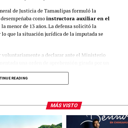
General de Justicia de Tamaulipas formuló la
 se desempeñaba como
instructora auxiliar en el
la menor de 13 años. La defensa solicitó la
 lo que la situación jurídica de la imputada se
 voluntariamente a declarar ante el Ministerio
mentada una orden de aprehensión girada por un
TINUE READING
e feminicidio tras la muerte de Dafne Zapata,
ia Militarizada Marina Doenitz
. La familia de
ltrato
y exige que se investigue a más personas
MÁS VISTO
.
 academia por parte de las autoridades y llevó a la