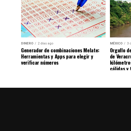
presidenta Claudia Sheinbaum a solicitar 
militarizada en Tamaulipas, al precisar q
Secretaría de la Defensa Nacional.
DINERO
2 días ago
MÉXICO
3 
Generador de combinaciones Melate:
Orgullo d
Herramientas y Apps para elegir y
de Veracr
verificar números
kilómetro
cálidas y 