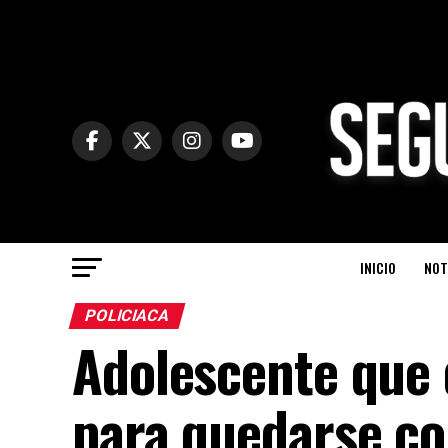
INICIO
NOT
POLICIACA
Adolescente que 
para quedarse co