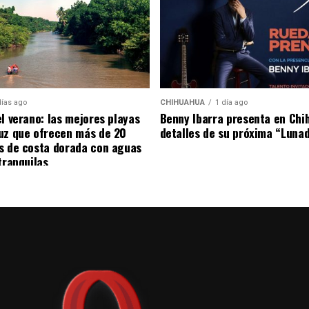
una revisión de los centros de educación
ue dichas instituciones no dependen de la
días ago
CHIHUAHUA
1 día ago
el verano: las mejores playas
Benny Ibarra presenta en Chi
uz que ofrecen más de 20
detalles de su próxima “Luna
s de costa dorada con aguas
tranquilas