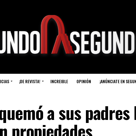
ICIAS
¡DE REVISTA!
INCREIBLE
OPINIÓN
¡ANÚNCIATE EN SEGU
quemó a sus padres l
n propiedades