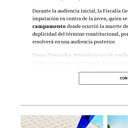
Durante la audiencia inicial, la Fiscalía 
imputación en contra de la joven, quien
campamento
donde ocurrió la muerte de 
duplicidad del término constitucional, por
resolverá en una audiencia posterior.
Danna Yanina fue detenida luego de acudir
Público, momento en el que le fue cumpli
juez de control.
CON
El caso es investigado bajo el protocolo d
ocurrida durante su estancia en la
Academ
la menor sostiene que fue
víctima de ma
presuntamente involucradas en los hechos
La muerte de Dafne provocó el cierre de la