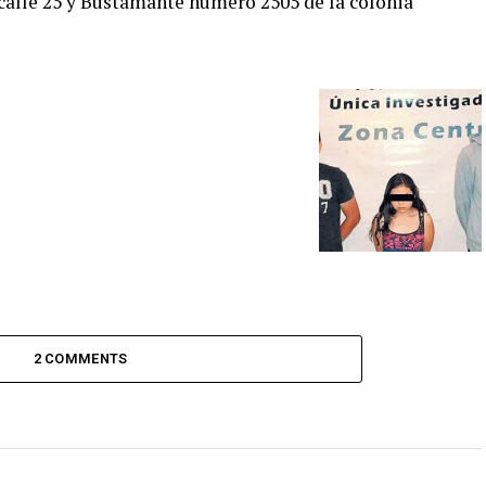
calle 25 y Bustamante número 2505 de la colonia
2 COMMENTS