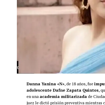
Danna Yanina «N»
, de 18 años, fue
impu
adolescente Dafne Zapata Quintos
, q
en una
academia militarizada
de Ciuda
juez le dictó prisión preventiva mientras 