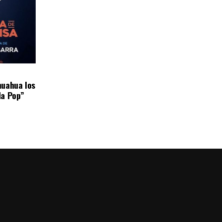
huahua los
da Pop”