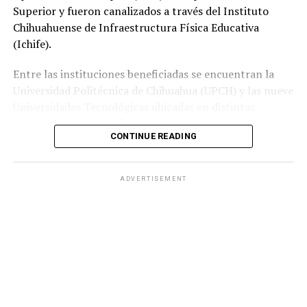
Superior y fueron canalizados a través del Instituto
Chihuahuense de Infraestructura Física Educativa
(Ichife).
Entre las instituciones beneficiadas se encuentran la
Universidad Politécnica de Chihuahua (UPCH) y las nueve
Universidades Tecnológicas ubicadas en distintas
regiones de la entidad.
CONTINUE READING
Durante la entrega, el titular de la SEyD, Francisco Hugo
Gutiérrez Dávila, reconoció el trabajo del director
ADVERTISEMENT
general del Ichife, Luis Iván Ortega Ornelas, así como el
esfuerzo del personal del organismo para mantener en
condiciones adecuadas la infraestructura educativa del
estado.
El funcionario destacó la importancia de planear y
ejercer de manera responsable los recursos públicos
ante los retos que representan los avances tecnológicos