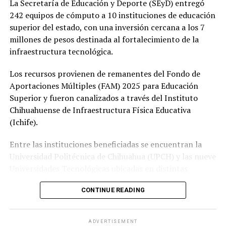
La Secretaría de Educación y Deporte (SEyD) entregó
242 equipos de cómputo a 10 instituciones de educación
superior del estado, con una inversión cercana a los 7
millones de pesos destinada al fortalecimiento de la
infraestructura tecnológica.
Los recursos provienen de remanentes del Fondo de
Aportaciones Múltiples (FAM) 2025 para Educación
Superior y fueron canalizados a través del Instituto
Chihuahuense de Infraestructura Física Educativa
(Ichife).
Entre las instituciones beneficiadas se encuentran la
Universidad Politécnica de Chihuahua (UPCH) y las nueve
Universidades Tecnológicas ubicadas en distintas
regiones de la entidad.
CONTINUE READING
Durante la entrega, el titular de la SEyD, Francisco Hugo
Gutiérrez Dávila, reconoció el trabajo del director
ADVERTISEMENT