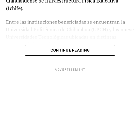
Chihuahuense de Infraestructura Física Educativa
(Ichife).
Entre las instituciones beneficiadas se encuentran la
Universidad Politécnica de Chihuahua (UPCH) y las nueve
Universidades Tecnológicas ubicadas en distintas
regiones de la entidad.
CONTINUE READING
Durante la entrega, el titular de la SEyD, Francisco Hugo
Gutiérrez Dávila, reconoció el trabajo del director
ADVERTISEMENT
general del Ichife, Luis Iván Ortega Ornelas, así como el
esfuerzo del personal del organismo para mantener en
condiciones adecuadas la infraestructura educativa del
estado.
El funcionario destacó la importancia de planear y
ejercer de manera responsable los recursos públicos
ante los retos que representan los avances tecnológicos
y las necesidades del mercado laboral.