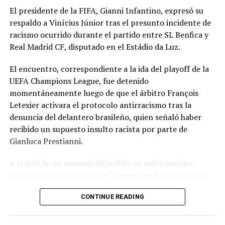
El presidente de la FIFA, Gianni Infantino, expresó su
respaldo a Vinícius Júnior tras el presunto incidente de
racismo ocurrido durante el partido entre SL Benfica y
Real Madrid CF, disputado en el Estádio da Luz.
El encuentro, correspondiente a la ida del playoff de la
UEFA Champions League, fue detenido
momentáneamente luego de que el árbitro François
Letexier activara el protocolo antirracismo tras la
denuncia del delantero brasileño, quien señaló haber
recibido un supuesto insulto racista por parte de
Gianluca Prestianni.
A través de un mensaje difundido en redes sociales,
Infantino manifestó que le “conmocionó y entristeció”
el presunto incidente y afirmó que no hay lugar para el
CONTINUE READING
racismo en el futbol ni en la sociedad. Señaló que es
necesario que las partes correspondientes tomen
medidas y que se investiguen los hechos para exigir