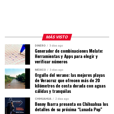
sistema como una combinación peligrosa de acceso a
información sensible, exposición a contenido no
confiable y capacidad de comunicación externa.
Aunque parte del contenido resulta anecdótico o
incluso humorístico, expertos advierten que permitir la
MÁS VISTO
autoorganización de agentes autónomos en redes
DINERO
3 días ago
sociales podría derivar, con el tiempo, en dinámicas
Generador de combinaciones Melate:
difíciles de controlar, especialmente a medida que estos
Herramientas y Apps para elegir y
sistemas ganen mayor autonomía y acceso a entornos
verificar números
reales. Por ahora, Moltbook continúa creciendo
MÉXICO
3 días ago
mientras concentra la atención de investigadores,
Orgullo del verano: las mejores playas
desarrolladores y especialistas en seguridad digital.
de Veracruz que ofrecen más de 20
kilómetros de costa dorada con aguas
cálidas y tranquilas
CHIHUAHUA
2 días ago
Benny Ibarra presenta en Chihuahua los
detalles de su próxima “Lunada Pop”