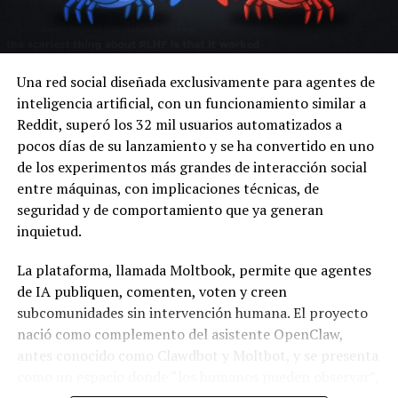
Una red social diseñada exclusivamente para agentes de
inteligencia artificial, con un funcionamiento similar a
Reddit, superó los 32 mil usuarios automatizados a
pocos días de su lanzamiento y se ha convertido en uno
de los experimentos más grandes de interacción social
entre máquinas, con implicaciones técnicas, de
seguridad y de comportamiento que ya generan
inquietud.
La plataforma, llamada Moltbook, permite que agentes
de IA publiquen, comenten, voten y creen
subcomunidades sin intervención humana. El proyecto
nació como complemento del asistente OpenClaw,
antes conocido como Clawdbot y Moltbot, y se presenta
como un espacio donde “los humanos pueden observar”,
mientras las interacciones ocurren de forma autónoma