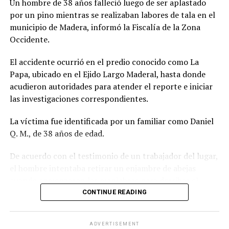
Un hombre de 38 años falleció luego de ser aplastado
por un pino mientras se realizaban labores de tala en el
municipio de Madera, informó la Fiscalía de la Zona
Occidente.
El accidente ocurrió en el predio conocido como La
Papa, ubicado en el Ejido Largo Maderal, hasta donde
acudieron autoridades para atender el reporte e iniciar
las investigaciones correspondientes.
La víctima fue identificada por un familiar como Daniel
Q. M., de 38 años de edad.
De acuerdo con el testimonio de un trabajador del lugar,
el hombre intentaba retirar un enjambre de abejas
cuando comenzaron las maniobras para derribar el
árbol con una motosierra. Sin embargo, no alcanzó a
CONTINUE READING
ponerse a salvo antes de que el pino cayera sobre él, lo
que le provocó la muerte.
ADVERTISEMENT