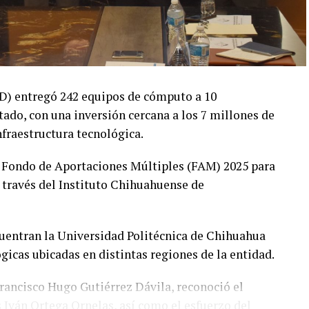
yD) entregó 242 equipos de cómputo a 10
tado, con una inversión cercana a los 7 millones de
nfraestructura tecnológica.
 Fondo de Aportaciones Múltiples (FAM) 2025 para
 través del Instituto Chihuahuense de
ncuentran la Universidad Politécnica de Chihuahua
icas ubicadas en distintas regiones de la entidad.
 Francisco Hugo Gutiérrez Dávila, reconoció el
is Iván Ortega Ornelas, así como el esfuerzo del