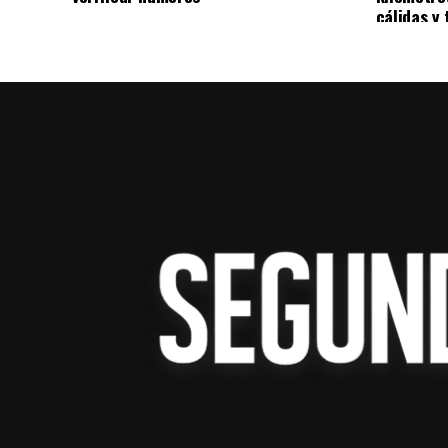
medios y centros de cómputo, con el propó
cálidas y 
espacios de formación práctica con tecnol