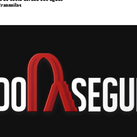
sito de ampliar el acceso de las y los alumnos a
tranquilas
ogía actualizada.