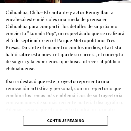
Chihuahua, Chih.– El cantante y actor Benny Ibarra
encabezó este miércoles una rueda de prensa en
Chihuahua para compartir los detalles de su próximo
concierto “Lunada Pop”, un espectáculo que se realizará
el 5 de septiembre en el Parque Metropolitano Tres
Presas. Durante el encuentro con los medios, el artista
habló sobre esta nueva etapa de su carrera, el concepto
de su gira y la experiencia que busca ofrecer al público
chihuahuense.
Ibarra destacó que este proyecto representa una
renovación artística y personal, con un repertorio que
combina los temas más emblemáticos de su trayectoria
con canciones de su más reciente material discográfico.
Además, señaló que el concierto tendrá un formato
pensado para disfrutarse al aire libre, acompañado de
CONTINUE READING
propuestas gastronómicas, talento local y una
atmósfera de convivencia.