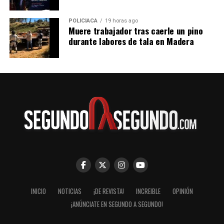
POLICIACA
19 horas ago
Muere trabajador tras caerle un pino
durante labores de tala en Madera
INICIO
NOTICIAS
¡DE REVISTA!
INCREIBLE
OPINIÓN
¡ANÚNCIATE EN SEGUNDO A SEGUNDO!