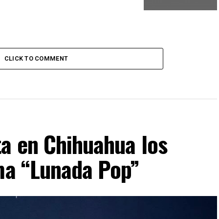
CLICK TO COMMENT
ta en Chihuahua los
ima “Lunada Pop”