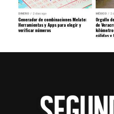
DINERO
2 días ago
MÉXICO
2 
Generador de combinaciones Melate:
Orgullo d
Herramientas y Apps para elegir y
de Veracr
verificar números
kilómetro
cálidas y 