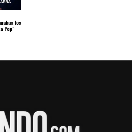
huahua los
da Pop”