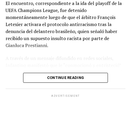
El encuentro, correspondiente a la ida del playoff de la
UEFA Champions League, fue detenido
momentáneamente luego de que el árbitro François
Letexier activara el protocolo antirracismo tras la
denuncia del delantero brasileño, quien señaló haber
recibido un supuesto insulto racista por parte de
Gianluca Prestianni.
A través de un mensaje difundido en redes sociales,
Infantino manifestó que le “conmocionó y entristeció”
el presunto incidente y afirmó que no hay lugar para el
CONTINUE READING
racismo en el futbol ni en la sociedad. Señaló que es
necesario que las partes correspondientes tomen
medidas y que se investiguen los hechos para exigir
ADVERTISEMENT
responsabilidades.
El dirigente también reconoció la actuación del árbitro
Letexier por activar el protocolo mediante el gesto
oficial para detener el partido y abordar la situación en