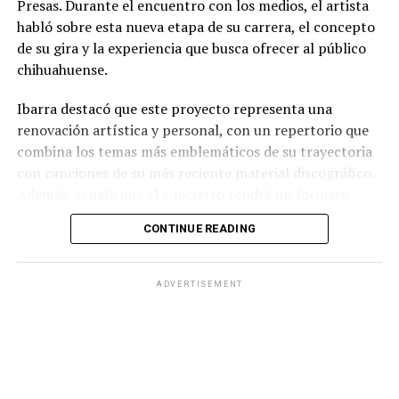
Presas. Durante el encuentro con los medios, el artista
habló sobre esta nueva etapa de su carrera, el concepto
de su gira y la experiencia que busca ofrecer al público
chihuahuense.
Ibarra destacó que este proyecto representa una
renovación artística y personal, con un repertorio que
combina los temas más emblemáticos de su trayectoria
con canciones de su más reciente material discográfico.
Además, señaló que el concierto tendrá un formato
pensado para disfrutarse al aire libre, acompañado de
CONTINUE READING
propuestas gastronómicas, talento local y una
atmósfera de convivencia.
ADVERTISEMENT
Los organizadores informaron que el evento contará
con la participación de artistas chihuahuenses como
parte de la programación previa al espectáculo
principal, además de diversas experiencias para los
asistentes. También reiteraron la invitación al público