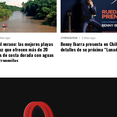
ón de la gobernadora Maru Campos, la
oordinada con rectores, directores, docentes, el
a impulsar políticas educativas de largo plazo que
uahua.
días ago
CHIHUAHUA
2 días ago
el verano: las mejores playas
Benny Ibarra presenta en Chi
uz que ofrecen más de 20
detalles de su próxima “Luna
l fortalecimiento de laboratorios, aulas de
s de costa dorada con aguas
sito de ampliar el acceso de las y los alumnos a
tranquilas
ogía actualizada.