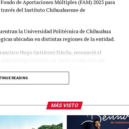
 Fondo de Aportaciones Múltiples (FAM) 2025 para
 través del Instituto Chihuahuense de
ncuentran la Universidad Politécnica de Chihuahua
icas ubicadas en distintas regiones de la entidad.
 Francisco Hugo Gutiérrez Dávila, reconoció el
is Iván Ortega Ornelas, así como el esfuerzo del
condiciones adecuadas la infraestructura
TINUE READING
lanear y ejercer de manera responsable los
sentan los avances tecnológicos y las necesidades
MÁS VISTO
e ofrecer herramientas tecnológicas de vanguardia,
r con mayor oportunidad a las demandas del sector