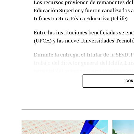
Los recursos provienen de remanentes del
Educación Superior y fueron canalizados a
Infraestructura Física Educativa (Ichife).
Entre las instituciones beneficiadas se e
(UPCH) y las nueve Universidades Tecnológ
Durante la entrega, el titular de la SEyD,
trabajo del director general del Ichife, Lu
personal del organismo para mantener en 
educativa del estado.
CON
El funcionario destacó la importancia de p
recursos públicos ante los retos que repre
del mercado laboral.
«Fortalecer la infraestructura nos permit
mejorar los perfiles de egreso y responde