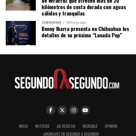
de Veracruz que ofrecen más de 20
kilómetros de costa dorada con aguas
cálidas y tranquilas
CHIHUAHUA
18 horas ago
Benny Ibarra presenta en Chihuahua los
detalles de su próxima “Lunada Pop”
INICIO
NOTICIAS
¡DE REVISTA!
INCREIBLE
OPINIÓN
¡ANÚNCIATE EN SEGUNDO A SEGUNDO!