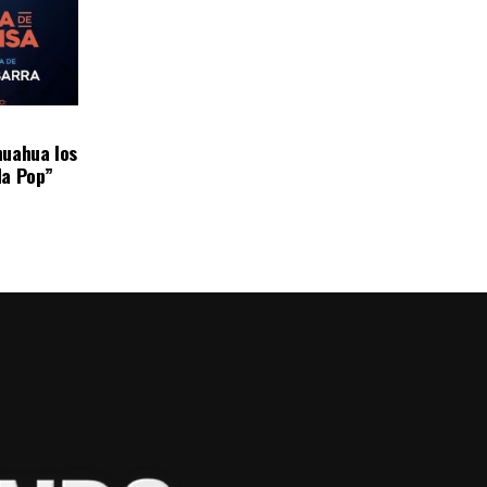
huahua los
da Pop”