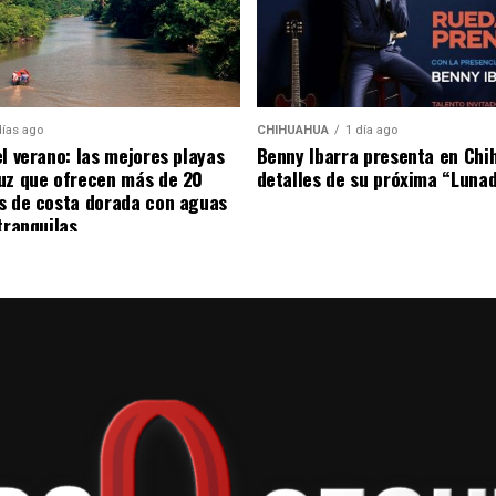
stagram)
días ago
CHIHUAHUA
1 día ago
nto de secuestro a Karely?
el verano: las mejores playas
Benny Ibarra presenta en Chi
uz que ofrecen más de 20
detalles de su próxima “Luna
s de costa dorada con aguas
porteros de
Imagen Noticias
acudieron al domicilio
tranquilas
Nicolás de los Garza para informar que
 al domicilio durante la madrugada.