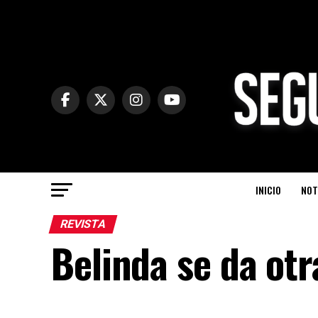
INICIO
NOT
REVISTA
Belinda se da otr