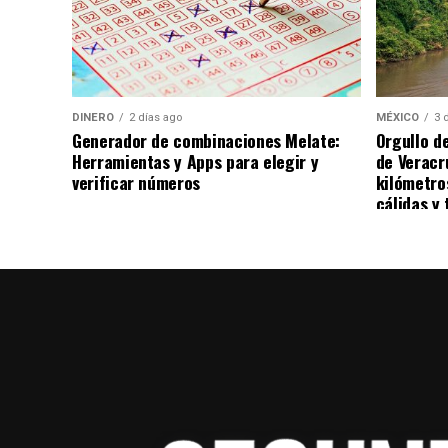
Karely Ruiz regresa con todo tras dar a luz. (In
DINERO
2 días ago
MÉXICO
3 
¿Qué se sabe sobre el inte
Generador de combinaciones Melate:
Orgullo d
Herramientas y Apps para elegir y
de Veracr
verificar números
kilómetro
Durante la mañana de este 29 de julio, re
cálidas y 
de la modelo de Only Fans ubicado en San 
aparentemente un comando armado ingresó