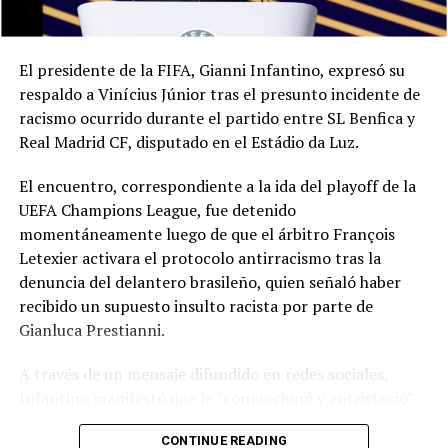
El presidente de la FIFA, Gianni Infantino, expresó su
respaldo a Vinícius Júnior tras el presunto incidente de
racismo ocurrido durante el partido entre SL Benfica y
Real Madrid CF, disputado en el Estádio da Luz.
El encuentro, correspondiente a la ida del playoff de la
UEFA Champions League, fue detenido
momentáneamente luego de que el árbitro François
Letexier activara el protocolo antirracismo tras la
denuncia del delantero brasileño, quien señaló haber
recibido un supuesto insulto racista por parte de
Gianluca Prestianni.
A través de un mensaje difundido en redes sociales,
Infantino manifestó que le “conmocionó y entristeció”
el presunto incidente y afirmó que no hay lugar para el
CONTINUE READING
racismo en el futbol ni en la sociedad. Señaló que es